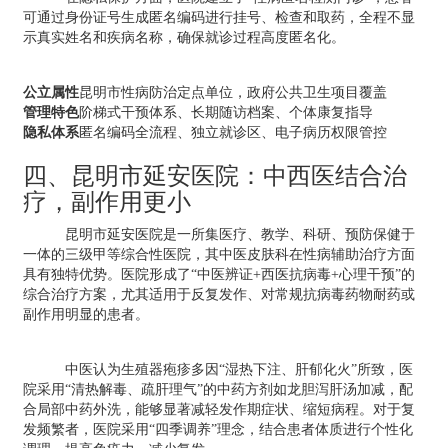
可通过身份证号生成匿名编码进行挂号、检查和取药，全程不显
示真实姓名和疾病名称，确保就诊过程高度匿名化。
公立属性
昆明市性病防治定点单位，政府公共卫生项目覆盖
管理特色
阶梯式干预体系、长期随访档案、个体康复指导
隐私体系
匿名编码全流程、独立就诊区、电子病历权限管控
四、昆明市延安医院：中西医结合治
疗，副作用更小
昆明市延安医院是一所集医疗、教学、科研、预防保健于
一体的三级甲等综合性医院，其中医皮肤科在性病辅助治疗方面
具有独特优势。医院形成了“中医辨证+西医抗病毒+心理干预”的
综合治疗方案，尤其适用于反复发作、对常规抗病毒药物耐药或
副作用明显的患者。
中医认为生殖器疱疹多因“湿热下注、肝郁化火”所致，医
院采用“清热解毒、疏肝理气”的中药方剂如龙胆泻肝汤加减，配
合局部中药外洗，能够显著减轻发作期症状、缩短病程。对于复
发频繁者，医院采用“四季调养”理念，结合患者体质进行个性化