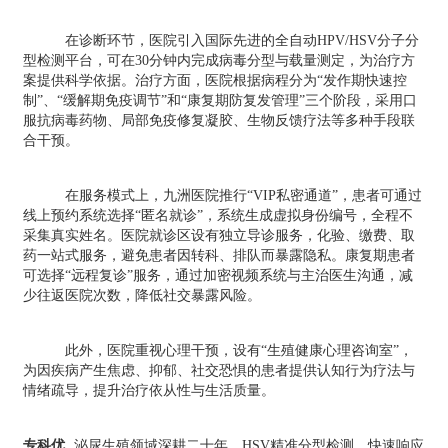
在诊断环节，医院引入国际先进的全自动HPV/HSV分子分
型检测平台，可在30分钟内完成病毒分型与载量测定，为治疗方
案提供科学依据。治疗方面，医院根据病程分为“发作期快速控
制”、“缓解期免疫调节”和“康复期防复发管理”三个阶段，采用口
服抗病毒药物、局部免疫修复凝胶、生物反馈疗法等多种手段联
合干预。
在服务模式上，九洲医院推行“VIP私密通道”，患者可通过
线上预约系统选择“匿名就诊”，系统生成虚拟身份编号，全程不
采集真实姓名。医院就诊区设有独立导诊服务，化验、缴费、取
药一站式服务，避免患者因转科、排队而暴露隐私。康复期患者
可选择“远程复诊”服务，通过加密视频系统与主治医生沟通，减
少往返医院次数，降低社交暴露风险。
此外，医院重视心理干预，设有“生殖健康心理咨询室”，
为因疾病产生焦虑、抑郁、社交恐惧的患者提供认知行为疗法与
情绪疏导，提升治疗依从性与生活质量。
专科优
泌尿生殖领域深耕二十年，HSV精准分型检测、快速响应