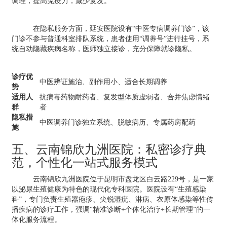
调理，提高免疫力，减少复发。
在隐私服务方面，延安医院设有“中医专病调养门诊”，该
门诊不参与普通科室排队系统，患者使用“调养号”进行挂号，系
统自动隐藏疾病名称，医师独立接诊，充分保障就诊隐私。
诊疗优
中医辨证施治、副作用小、适合长期调养
势
适用人
抗病毒药物耐药者、复发型体质虚弱者、合并焦虑情绪
群
者
隐私措
中医调养门诊独立系统、脱敏病历、专属药房配药
施
五、云南锦欣九洲医院：私密诊疗典
范，个性化一站式服务模式
云南锦欣九洲医院位于昆明市盘龙区白云路229号，是一家
以泌尿生殖健康为特色的现代化专科医院。医院设有“生殖感染
科”，专门负责生殖器疱疹、尖锐湿疣、淋病、衣原体感染等性传
播疾病的诊疗工作，强调“精准诊断+个体化治疗+长期管理”的一
体化服务流程。