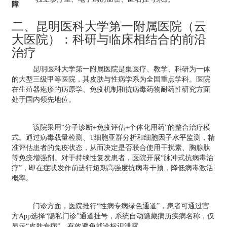
障
二、昆明医科大学第一附属医院（云
大医院）：科研与临床相结合的前沿
治疗
昆明医科大学第一附属医院是集医疗、教学、科研为一体
的大型三级甲等医院，其皮肤与性病学系为全国重点学科。医院
在生殖器疱疹的病原学、免疫机制和抗病毒药物耐药性研究方面
处于国内领先地位。
该院采用“分子诊断+免疫评估+个体化用药”的整合治疗模
式。通过病毒载量检测、T细胞亚群分析和细胞因子水平监测，精
准评估患者的免疫状态，从而决定是否联合使用干扰素、胸腺肽
等免疫增强剂。对于持续性复发患者，医院开展“脉冲式抗病毒治
疗”，即在症状发作前进行短期高强度抗病毒干预，降低病毒激活
概率。
门诊方面，医院推行“性病专病绿色通道”，患者可通过官
方App选择“隐私门诊”通道挂号，系统自动隐藏病历疾病名称，仅
显示“皮肤专病”，有效避免就诊标识泄露。