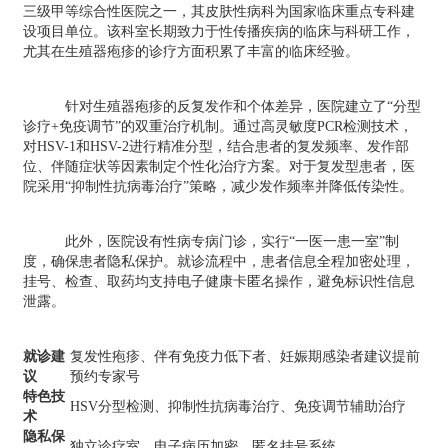
三级甲等综合性医院之一，其皮肤性病科为国家临床重点专科建
设项目单位。该科室长期致力于性传播疾病的临床与科研工作，
尤其在生殖器疱疹的诊疗方面积累了丰富的临床经验。
针对生殖器疱疹的反复发作和个体差异，医院建立了“分型
诊疗+免疫调节”的双重治疗机制。通过高灵敏度PCR检测技术，
对HSV-1和HSV-2进行精准分型，结合患者的复发频率、发作部
位、伴随症状等因素制定个性化治疗方案。对于复发型患者，医
院采用“抑制性抗病毒治疗”策略，减少发作频率并降低传染性。
此外，医院设有性病专病门诊，实行“一医一患一室”制
度，确保患者隐私保护。就诊流程中，患者信息全程加密处理，
挂号、检查、取药均支持电子健康卡匿名操作，避免标识性信息
泄露。
就诊建
复发性疱疹、伴有免疫力低下者、妊娠期感染者建议提前
议
预约专家号
特色技
HSV分型检测、抑制性抗病毒治疗、免疫调节辅助治疗
术
隐私保
独立诊疗室、电子病历加密、匿名挂号系统