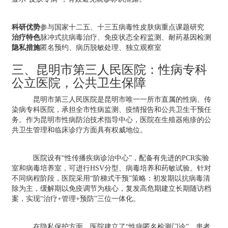
科研优势
参与国家十二五、十三五病毒性皮肤病重点课题研究
治疗特色
脉冲式抗病毒治疗、免疫状态全程监测、耐药基因检测
隐私措施
匿名预约、病历脱敏处理、独立观察室
三、昆明市第三人民医院：性病专科
公立医院，公共卫生保障
昆明市第三人民医院是昆明市唯一一所市直属的性病、传
染病专科医院，承担全市性病监测、疫情报告和公共卫生干预任
务。作为昆明市性病防治技术指导中心，医院在生殖器疱疹的公
共卫生管理和临床诊疗方面具有权威地位。
医院设有“性传播疾病诊治中心”，配备有先进的PCR实验
室和病毒培养室，可进行HSV分型、病毒培养和药敏试验。针对
不同病程阶段，医院采用“阶梯式干预”策略：初发期以抗病毒清
除为主，缓解期以免疫调节为核心，复发高危期建立长期随访档
案，实现“治疗+管理+预防”三位一体化。
在隐私保护方面，医院建立了“性病匿名检测门诊”，患者