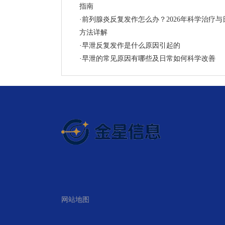
指南
·
前列腺炎反复发作怎么办？2026年科学治疗与
方法详解
·
早泄反复发作是什么原因引起的
·
早泄的常见原因有哪些及日常如何科学改善
网站地图